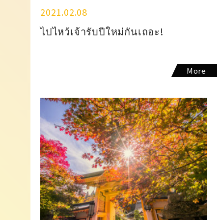
2021.02.08
ไปไหว้เจ้ารับปีใหม่กันเถอะ!
More