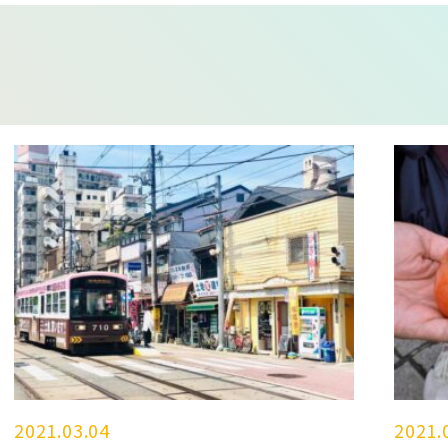
2021.03.04
2021.