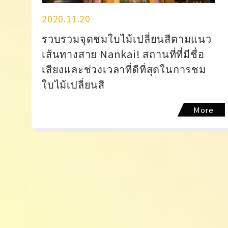
2020.11.20
รวบรวมจุดชมใบไม้เปลี่ยนสีตามแนว
เส้นทางสาย Nankai! สถานที่ที่มีชื่อ
เสียงและช่วงเวลาที่ดีที่สุดในการชม
ใบไม้เปลี่ยนสี
More