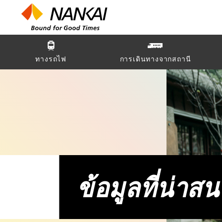
ทางรถไฟ
การเดินทางจากสถานี
ข้อมูลที่น่าส