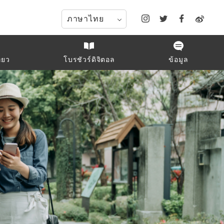
ภาษาไทย
โบรชัวร์ดิจิตอล
ข้อมูล
่ยว