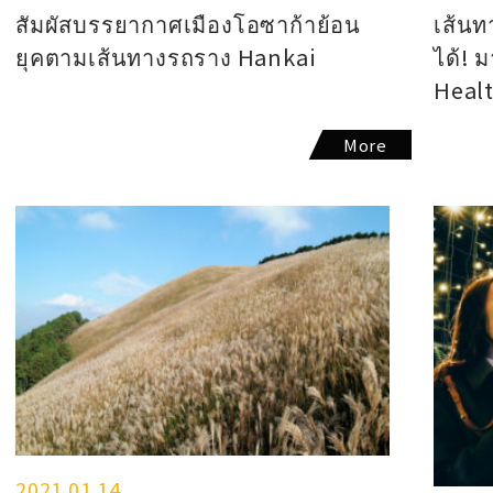
สัมผัสบรรยากาศเมืองโอซาก้าย้อน
เส้นท
ยุคตามเส้นทางรถราง Hankai
ได้! 
Healt
More
2021.01.14