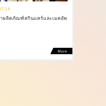
07.14
ำผลิตภัณฑ์สกินแคร์และเมคอัพ
More